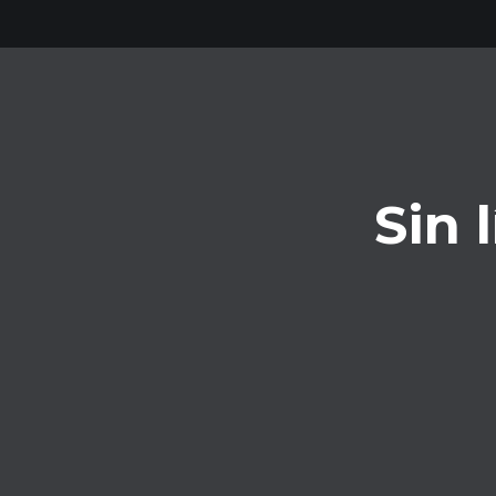
Sin 
Sin créditos
Olvídate de comprar créditos. Acceso
total sin límites.