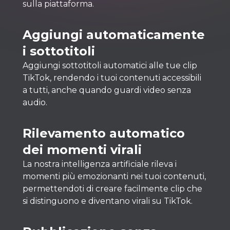
sulla piattaforma.
Aggiungi automaticamente
i sottotitoli
Aggiungi sottotitoli automatici alle tue clip
TikTok, rendendo i tuoi contenuti accessibili
a tutti, anche quando guardi video senza
audio.
Rilevamento automatico
dei momenti virali
La nostra intelligenza artificiale rileva i
momenti più emozionanti nei tuoi contenuti,
permettendoti di creare facilmente clip che
si distinguono e diventano virali su TikTok.