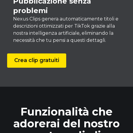
Pubblicazione senza
problemi
Nexus Clips genera automaticamente titoli e
descrizioni ottimizzati per TikTok grazie alla
nostra intelligenza artificiale, eliminando la
necessità che tu pensi a questi dettagli.
Crea clip gratuiti
Funzionalità che
adorerai del nostro