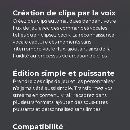
Création de clips par la voix
Créez des clips automatiques pendant votre
flux de jeu avec des commandes vocales
telles que « clipsez ceci ». La reconnaissance
vocale capture ces moments sans
interrompre votre flux, ajoutant ainsi de la
fluidité au processus de création de clips.
Édition simple et puissante
Prendre des clips de jeu et les personnaliser
n’a jamais été aussi simple. Transformez vos
streams en contenu viral : recadrez dans
plusieurs formats, ajoutez des sous-titres
puissants et personnalisez sans limites.
Compatibilité