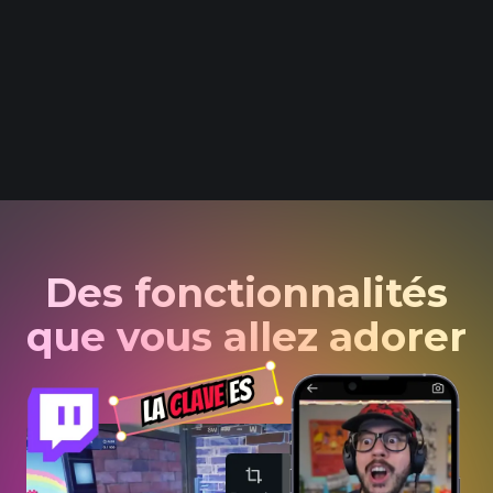
Des fonctionnalités
que vous allez adorer